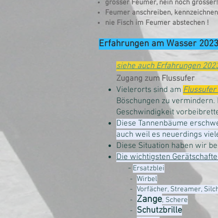
grosser Feumer, nein noch grösser!
Feumer anschreiben, kennzeichnen
nie Fisch im Feumer abstechen !
Erfahrungen am Wasser 202
siehe auch Erfahrungen 202
Zugang zum Flussufer
Vielerorts sind am
Flussufer
Böschungen zu vermindern. D
Geschwindigkeit vorbeibrett
Diese Tannenbäume erschwer
auch weil es neuerdings viele
Diese Situation haben wir b
Die wichtigsten Gerätschaf
-
Ersatzblei
-
Wirbel
-
Vorfächer, Streamer, Silc
Zange
-
, Schere
Schutzbrille
-