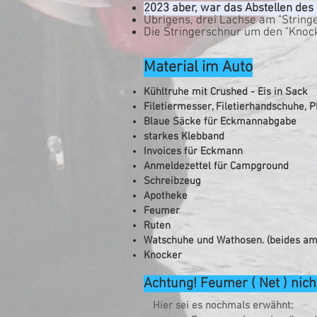
2023 aber, war das Abstellen des 
Übrigens, drei Lachse am "Stringe
Die Stringerschnur um den "Knock
Material im Auto
Kühltruhe mit Crushed - Eis in Sack
Filetiermesser, Filetierhandschuhe, Pl
Blaue Säcke für Eckmannabgabe
starkes Klebband
Invoices für Eckmann
Anmeldezettel für Campground
Schreibzeug
Apotheke
Feumer
Ruten
Watschuhe und Wathosen. (beides am
Knocker
Achtung! Feumer ( Net ) nich
Hier sei es nochmals erwähnt: