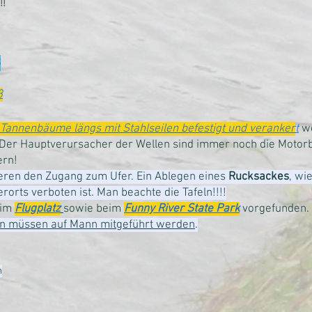
!!
3
3
 Tannenbäume längs mit Stahlseilen befestigt und veranker
t
w
er Hauptverursacher der Wellen sind immer noch die Motorbo
ern!
en den Zugang zum Ufer. Ein Ablegen eines
Rucksackes
, wi
rorts verboten ist. Man beachte die Tafeln!!!!
eim
Flugplatz
sowie beim
Funny River State Park
vorgefunden.
ten müssen auf Mann mitgeführt werden
.
h