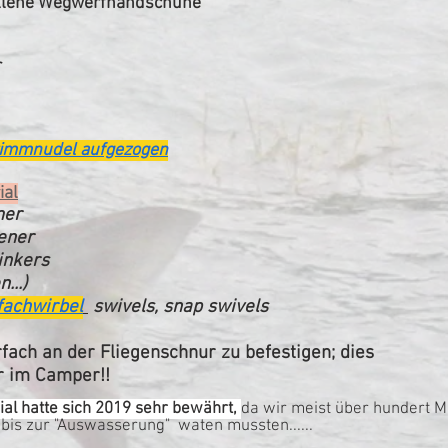
llene Wegwerfhandschuhe
r
hwimmnudel aufgezogen
ial
mer
ener
inkers
...)
fachwirbel
swivels, snap swivels
fach an der Fliegenschnur zu befestigen; dies
er im Camper!!
ial hatte sich 2019 sehr bewährt,
da wir meist über hundert Me
 bis zur "Auswasserung" waten mussten......