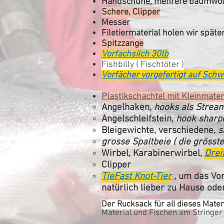
Handschuhe, mehrere baumwo
Schere, Clipper
Messer
Filetiermaterial holen
wir späte
Spitzzange
Vorfachsilch 30lb
Fishbilly ( Fischtöter )
Vorfächer vorgefertigt auf Sc
Plastikschachtel mit Kleinmater
Angelhaken,
hooks als Strea
Angelschleifstein,
hook sharp
Bleigewichte, verschiedene,
s
grosse Spaltbeie ( die grössten
Wirbel, Karabinerwirbel,
Drei
Clipper
TieFast Knot-Tier
, um das Vor
natürlich lieber zu Hause od
Der Rucksack für all dieses Mater
Material und Fischen am Stringer