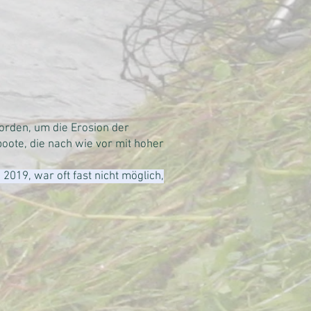
orden, um die Erosion der
ote, die nach wie vor mit hoher
e 2019, war oft fast nicht möglich,